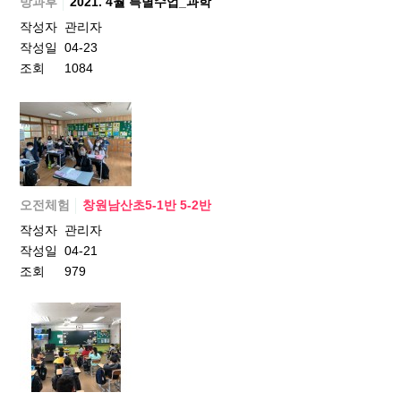
방과후
2021. 4월 특별수업_과학
작성자
관리자
작성일
04-23
조회
1084
오전체험
창원남산초5-1반 5-2반
작성자
관리자
작성일
04-21
조회
979