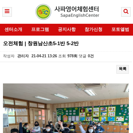
센터소개
프로그램
공지사항
참가신청
포토앨범
오전체험 | 창원남산초5-1반 5-2반
작성자
관리자
21-04-21 13:26
조회
978회
댓글
0건
목록
본문