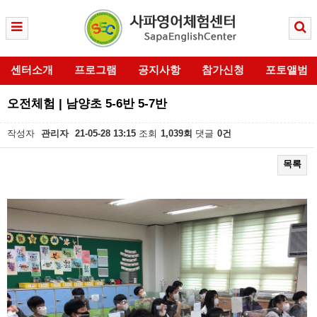
센터소개
프로그램
공지사항
참가신청
포토앨범
오전체험 | 남양초 5-6반 5-7반
작성자
관리자
21-05-28 13:15
조회
1,039회
댓글
0건
목록
본문