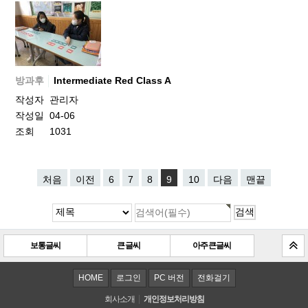
방과후
Intermediate Red Class A
작성자
관리자
작성일
04-06
조회
1031
처음
이전
6
7
8
9
10
다음
맨끝
보통글씨
큰 글씨
아주 큰 글씨
HOME
로그인
PC 버전
전화걸기
회사소개
개인정보처리방침