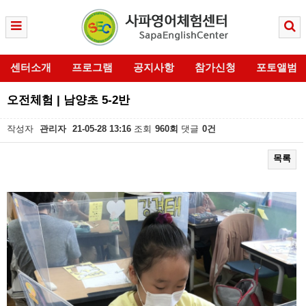
센터소개
프로그램
공지사항
참가신청
포토앨범
오전체험 | 남양초 5-2반
작성자
관리자
21-05-28 13:16
조회
960회
댓글
0건
목록
본문