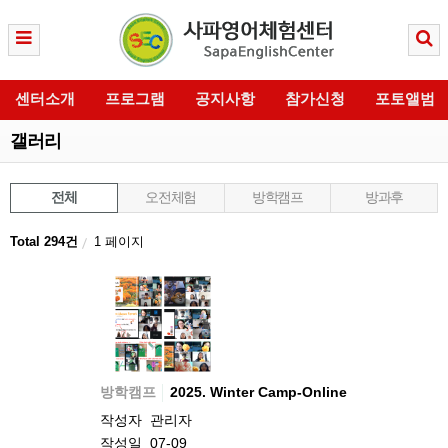
센터소개
프로그램
공지사항
참가신청
포토앨범
갤러리
전체
오전체험
방학캠프
방과후
Total 294건
1 페이지
방학캠프
2025. Winter Camp-Online
작성자
관리자
작성일
07-09