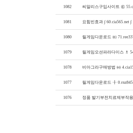
1082
씨알리스구입사이트 ㉫ 55.ci
1081
요힘빈효과 ∫ 60.cia565.
1080
릴게임다운로드 ㈋ 71.ree3
1079
릴게임오션파라다이스 ♗ 54.r
1078
비아그라구매방법 ㈓ 4.cia1
1077
릴게임다운로드 ╂ 0.rnz84
1076
정품 발기부전치료제부작용 ㎃ 