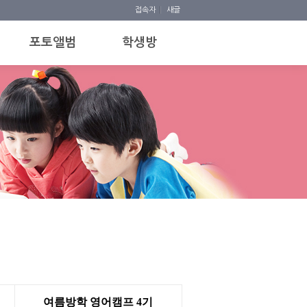
접속자
새글
포토앨범
학생방
여름방학 영어캠프 4기