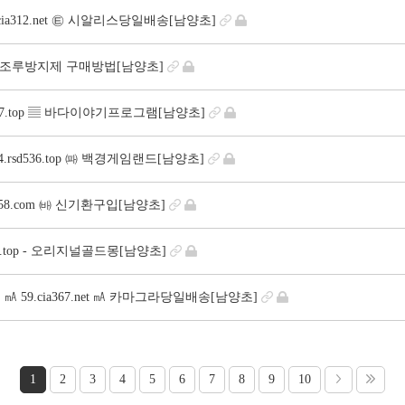
a312.net ㉫ 시알리스당일배송[남양초]
net ∫ 조루방지제 구매방법[남양초]
37.top ▤ 바다이야기프로그램[남양초]
sd536.top ㈚ 백경게임랜드[남양초]
58.com ㈓ 신기환구입[남양초]
5.top - 오리지널골드몽[남양초]
59.cia367.net ㎃ 카마그라당일배송[남양초]
1
2
3
4
5
6
7
8
9
10