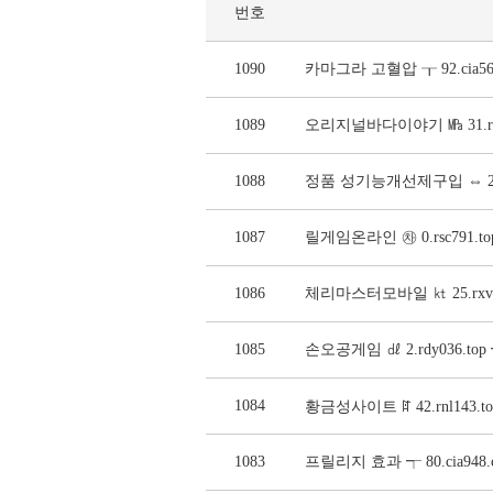
번호
1090
카마그라 고혈압 ┰ 92.cia
1089
오리지널바다이야기 ㎫ 31.r
1088
정품 성기능개선제구입 ⇔ 29
1087
릴게임온라인 ㉷ 0.rsc791
1086
체리마스터모바일 ㏏ 25.rxv
1085
손오공게임 ㎗ 2.rdy036.t
1084
황금성사이트 ꍏ 42.rnl143
1083
프릴리지 효과 ┭ 80.cia