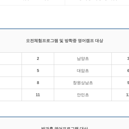
오전체험프로그램 및 방학중 영어캠프 대상
2
남양초
5
대암초
8
창원상남초
11
안민초
1
방과후 영어프로그램 대상