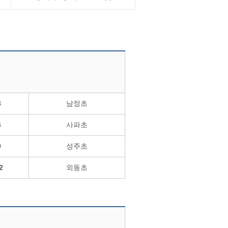
3
남정초
6
사파초
9
성주초
2
외동초