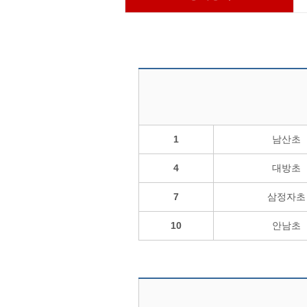
1
남산초
4
대방초
7
삼정자초
10
안남초