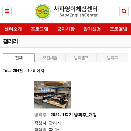
센터소개
프로그램
공지사항
참가신청
포토앨범
갤러리
전체
오전체험
방학캠프
방과후
Total 294건
10 페이지
방과후
2021. 1학기 방과후_개강
작성자
관리자
작성일
03-16