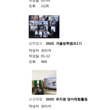
작성일
02-03
조회
1126
방학캠프
2020. 겨울방학캠프1기
작성자
관리자
작성일
01-12
조회
968
오전체험
2020. 유치원 영어체험활동
작성자
관리자