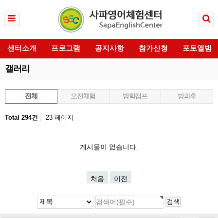
센터소개
프로그램
공지사항
참가신청
포토앨범
갤러리
전체
오전체험
방학캠프
방과후
Total 294건
23 페이지
게시물이 없습니다.
처음
이전