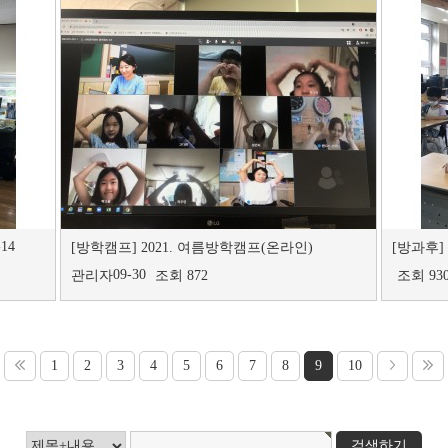
-14
[방학캠프]
2021. 여름방학캠프(온라인)
[방과후]
09-30
관리자
조회 872
조회 93
1
2
3
4
5
6
7
8
9
10
검색하기