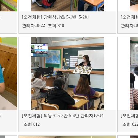
이
[오전체험]
창원상남초 5-1반, 5-2반
[오전체험
10-22
10
관리자
조회 810
관리자
10-14
B
[오전체험]
외동초 5-3반 5-4반
관리자
[오전체험
조회 812
조회 82