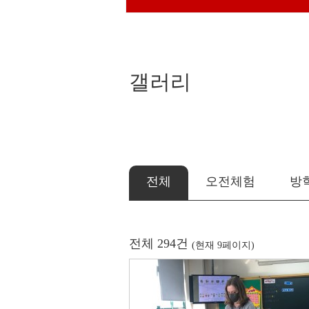
갤러리
전체
오전체험
방
전체 294건
(현재 9페이지)