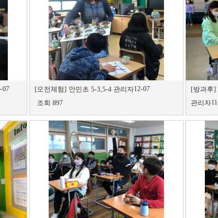
-07
12-07
[오전체험]
안민초 5-3,5-4
관리자
[방과후]
11
조회 897
관리자